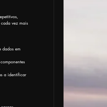
petitivos, 
o cada vez mais 
de dados em 
e componentes 
 a identificar 
 cargas. 