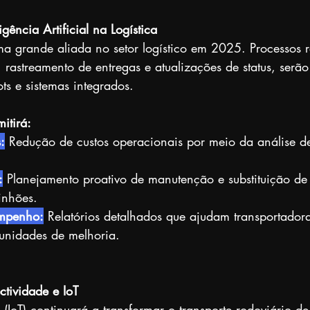
gência Artificial na Logística
 grande aliada no setor logístico em 2025. Processos re
astreamento de entregas e atualizações de status, serã
ts e sistemas integrados.
itirá:
:
 Redução de custos operacionais por meio da análise 
:
 Planejamento proativo de manutenção e substituição d
inhões.
empenho:
 Relatórios detalhados que ajudam transportadoras
tunidades de melhoria.
tividade e IoT
 (IoT) continuará a transformar o transporte rodoviário de