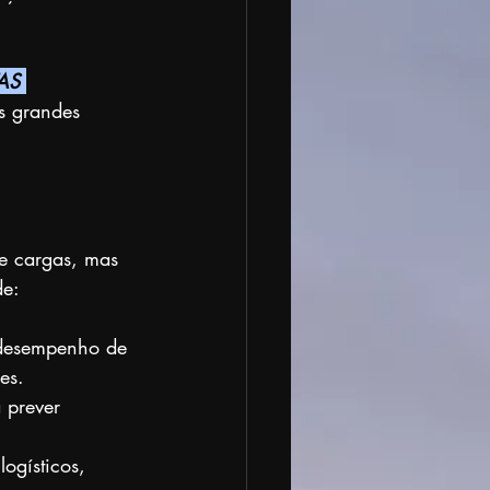
AS 
s grandes 
de cargas, mas 
de:
 desempenho de 
es.
a prever 
ogísticos, 