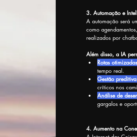
3. Automação e Inteli
A automação será uma
como agendamentos, r
realizados por chatbo
Além disso, a IA perm
Rotas otimizadas
tempo real.
Gestão preditiva
críticos nos cam
Análise de des
gargalos e opor
4. Aumento na Conec
A Internet das Coisas