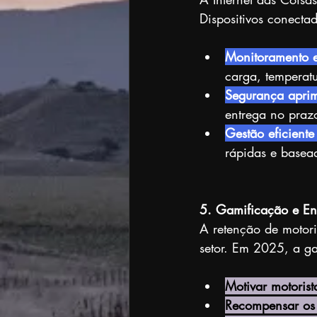
Dispositivos conectad
Monitoramento e
carga, temperatu
Segurança apri
entrega no praz
Gestão eficiente 
rápidas e basea
5. Gamificação e En
A retenção de motor
setor. Em 2025, a ga
Motivar motorist
Recompensar os