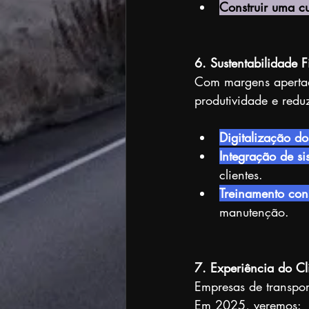
Construir uma cu
6. Sustentabilidade
Com margens apertada
produtividade e reduz
Digitalização do
Integração de si
clientes.
Treinamento con
manutenção.
7. Experiência do C
Empresas de transpor
Em 2025, veremos: