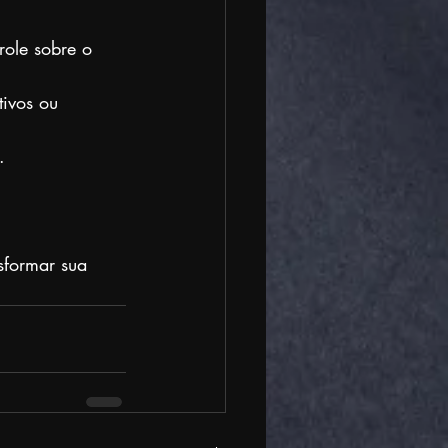
role sobre o 
tivos ou 
.
sformar sua 