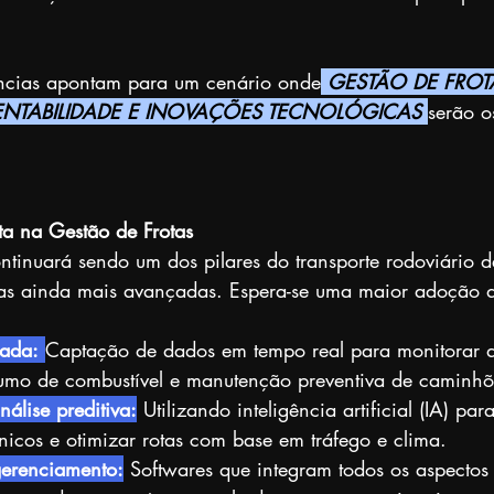
ncias apontam para um cenário onde
GESTÃO DE FROT
TENTABILIDADE E INOVAÇÕES TECNOLÓGICAS 
serão o
ta na Gestão de Frotas
ontinuará sendo um dos pilares do transporte rodoviário 
as ainda mais avançadas. Espera-se uma maior adoção 
çada:
Captação de dados em tempo real para monitorar
sumo de combustível e manutenção preventiva de caminhõ
nálise preditiva:
 Utilizando inteligência artificial (IA) par
icos e otimizar rotas com base em tráfego e clima.
erenciamento:
 Softwares que integram todos os aspectos l