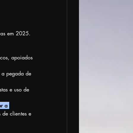
oras em 2025. 
cos, apoiados 
o a pegada de 
stas e uso de 
r a 
 de clientes e 