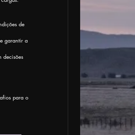
ndições de 
e garantir a 
m decisões 
afios para o 