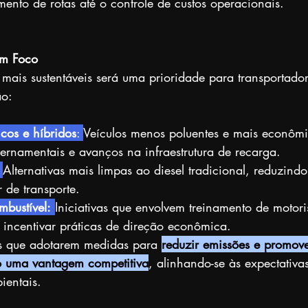
ento de rotas até o controle de custos operacionais.
em Foco
 mais sustentáveis será uma prioridade para transportad
ão:
cos e híbridos
: 
Veículos menos poluentes e mais econômi
vernamentais e avanços na infraestrutura de recarga.
Alternativas mais limpas ao diesel tradicional, reduzind
 de transporte.
bustível:
Iniciativas que envolvem treinamento de motori
 incentivar práticas de direção econômica.
s que adotarem medidas para 
reduzir emissões e promove
ão uma vantagem competitiva
, alinhando-se às expectativas
ientais.